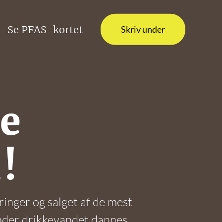
Se PFAS-kortet
Skriv under
ne
!
ringer og salget af de mest
under drikkevandet dannes,