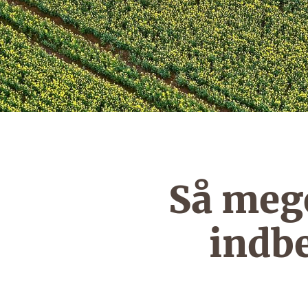
Så mege
indb