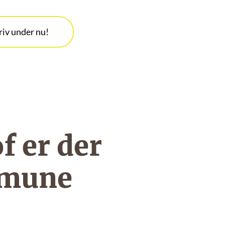
riv under nu!
f er der
mmune