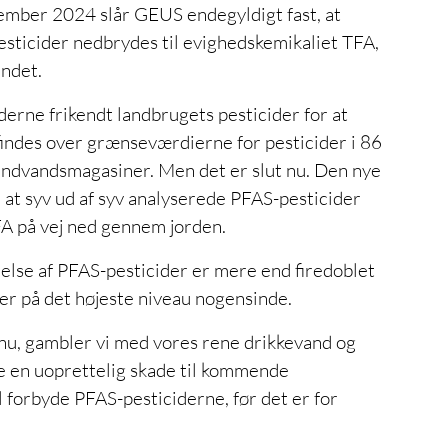
ember 2024 slår GEUS endegyldigt fast, at
sticider nedbrydes til evighedskemikaliet TFA,
ndet.
erne frikendt landbrugets pesticider for at
findes over grænseværdierne for pesticider i 86
undvandsmagasiner. Men det er slut nu. Den nye
 at syv ud af syv analyserede PFAS-pesticider
FA på vej ned gennem jorden.
lse af PFAS-pesticider er mere end firedoblet
er på det højeste niveau nogensinde.
 nu, gambler vi med vores rene drikkevand og
de en uoprettelig skade til kommende
l forbyde PFAS-pesticiderne, før det er for