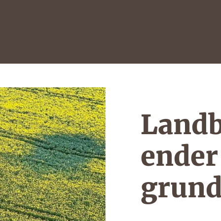
Landb
ender 
grund