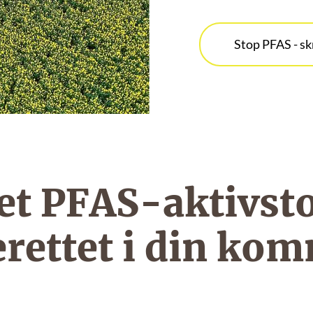
Stop PFAS - sk
t PFAS-aktivsto
erettet i din ko