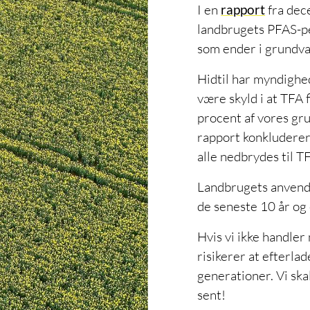
I en
rapport
fra dec
landbrugets PFAS-pe
som ender i grundva
Hidtil har myndighed
være skyld i at TFA 
procent af vores gr
rapport konkluderer
alle nedbrydes til T
Landbrugets anvende
de seneste 10 år og 
Hvis vi ikke handler
risikerer at efterla
generationer. Vi ska
sent!