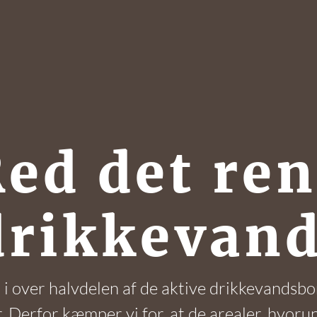
ed det re
drikkevand
r i over halvdelen af de aktive drikkevandsbo
er. Derfor kæmper vi for, at de arealer, hvor