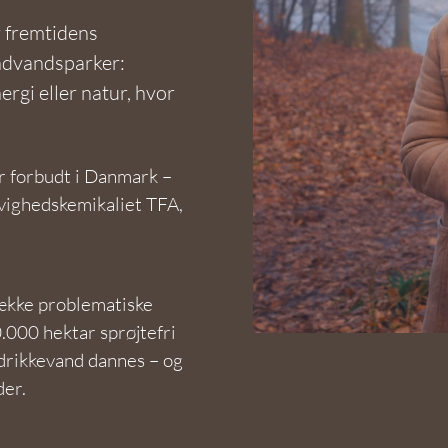
 fremtidens
undvandsparker:
gi eller natur, hvor
r forbudt i Danmark –
 evighedskemikaliet TFA,
!
række problematiske
.000 hektar sprøjtefri
drikkevand dannes – og
der.