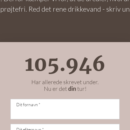
sprøjtefri. Red det rene drikkevand - skriv u
105.946
Har allerede skrevet under.
Nu er det
tur!
din
Vi gemmer din
Dit fornavn *
underskrift - vent
venligst
Dit efternavn *